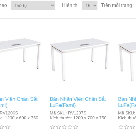
heo
Hiển thị
Trên mỗi trang
n Viên Chân Sắt
Bàn Nhân Viên Chân Sắt
Bàn Nhâ
mi)
LuFa(Fami)
LuFa(F
RV1206S
Mã SKU:
RV1207S
Mã SKU:
c:
1200 x 600 x 750
Kích thước:
1200 x 700 x 750
Kích thư