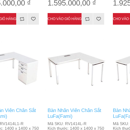
.000,00 ₫
1.595.000,00 ₫
1.92
n Viên Chân Sắt
Bàn Nhân Viên Chân Sắt
Bàn Nhâ
mi)
LuFa(Fami)
LuFa(F
RV1414L1-R
Mã SKU:
RV1414L-R
Mã SKU:
c:
1400 x 1400 x 750
Kích thước:
1400 x 1400 x 750
Kích thư