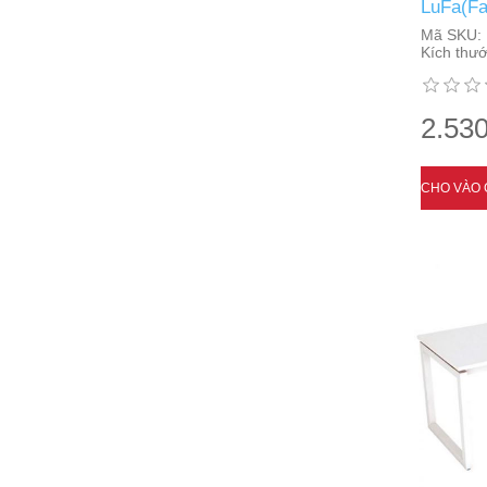
LuFa(Fa
Mã SKU:
Kích thướ
2.530