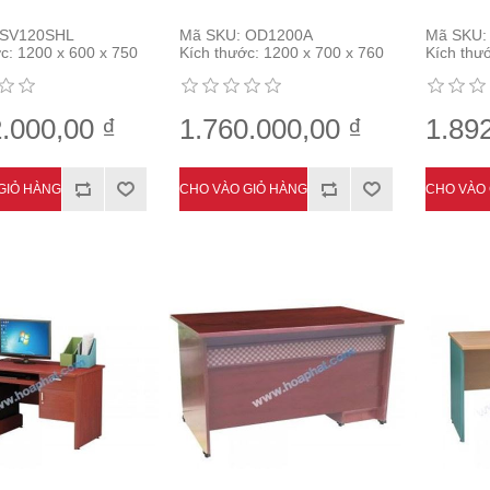
SV120SHL
Mã SKU:
OD1200A
Mã SKU:
c:
1200 x 600 x 750
Kích thước:
1200 x 700 x 760
Kích thư
.000,00 ₫
1.760.000,00 ₫
1.89