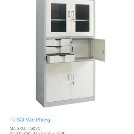
Tủ Sắt Văn Phòng
Mã SKU:
TS03C
Kích thước:
915 x 452 x 1830